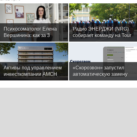
Психосоматолог Елена
Радио ЭНЕРДЖИ (NRG)
Вершинина: как за 3
собирает команду на Tour
минуты вернуть себе
de Russie в Петербурге
равновесие
Активы под управлением
«Скорозвон» запустил
инвесткомпании AMCH
автоматическую замену
превысили $50 млн
номеров при снижении
контактности
29ru.net