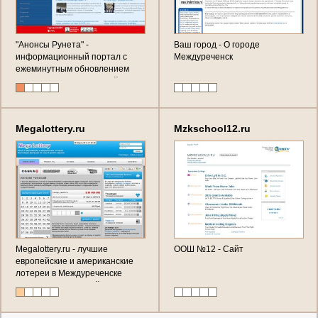
"Анонсы Рунета" -
Ваш город - О городе
информационный портал с
Междуреченск
ежеминутным обновлением
(много заметок, новостей,
различной информации,
большое покрытие самых
популярных информационных
Megalottery.ru
Mzkschool12.ru
и новостных ресурсов)
Megalottery.ru - лучшие
ООШ №12 - Сайт
европейские и американские
лотереи в Междуреченске
(сервис электронной покупки и
доставки лотерейных билетов
США и Европы)