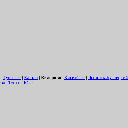
й
|
Гурьевск
|
Калтан
|
Кемерово
|
Киселёвск
|
Ленинск-Кузнецкий
гол
|
Топки
|
Юрга