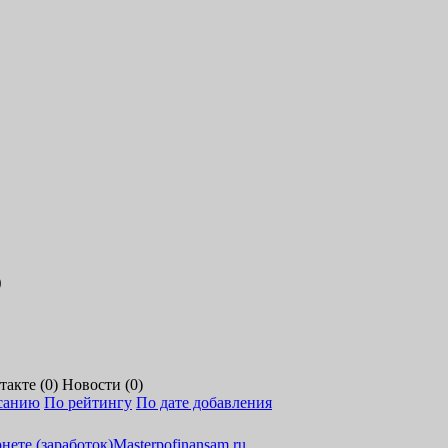
о
акте (0)
Новости (0)
санию
По рейтингу
По дате добавления
M
a
s
t
e
r
p
o
f
i
n
a
n
s
a
m
.
r
u