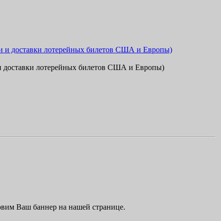
и
д
о
с
т
а
в
к
и
л
о
т
е
р
е
й
н
ы
х
б
и
л
е
т
о
в
С
Ш
А
и
Е
в
р
о
п
ы
)
овим Ваш баннер на нашей странице.