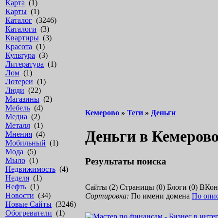
Карта
(1)
Карты
(1)
Каталог
(3246)
Каталоги
(3)
Квартиры
(3)
Красота
(1)
Культура
(3)
Литература
(1)
Лом
(1)
Лотереи
(1)
Люди
(22)
Магазины
(2)
Мебель
(4)
Кемерово
»
Теги
»
Деньги
Медиа
(2)
Металл
(1)
Деньги в Кемеров
Мнения
(4)
Мобильный
(1)
Мода
(5)
Результаты поиска
Мыло
(1)
Недвижимость
(4)
Неделя
(1)
Нефть
(1)
Сайты (2)
Страницы (0)
Блоги (0)
ВКонт
Новости
(34)
Сортировка:
По имени домена
По опи
Новые Сайты
(3246)
Обогреватели
(1)