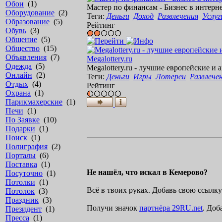
Обои
(1)
М
а
с
т
е
р
п
о
ф
и
н
а
н
с
а
м
-
Б
и
з
н
е
с
в
и
н
т
е
р
н
Оборудование
(2)
Теги:
Деньги
Доход
Развлечения
Услуг
Образование
(5)
Рейтинг
Обувь
(3)
Общение
(5)
Общество
(15)
Объявления
(7)
M
e
g
a
l
o
t
t
e
r
y
.
r
u
Одежда
(5)
M
e
g
a
l
o
t
t
e
r
y
.
r
u
-
л
у
ч
ш
и
е
е
в
р
о
п
е
й
с
к
и
е
и
а
Онлайн
(2)
Теги:
Деньги
Игры
Лотереи
Развлече
Отдых
(4)
Рейтинг
Охрана
(1)
Парикмахерские
(1)
Печи
(1)
По Заявке
(10)
Подарки
(1)
Поиск
(1)
Полиграфия
(2)
Порталы
(6)
Поставка
(1)
Не нашёл, что искал в Кемерово?
Посуточно
(1)
Потолки
(1)
Всё в твоих руках. Добавь свою ссыл
Потолок
(3)
Праздник
(3)
Получи значок
партнёра 29RU.net
. Доб
Президент
(1)
Пресса
(1)