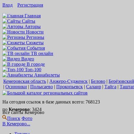
Вход
Регистрация
16+
Главная
Сайты
Авторы
Новости
Регионы
Сюжеты
События
ТВ онлайн
Видео
В городе
Топ-100
Авиабилеты
Кемеровская область
|
Анжеро-Судженск
|
Белово
|
Берёзовски
|
Осинники
|
Полысаево
|
Прокопьевск
|
Салаир
|
Тайга
|
Ташта
На сегодня ссылок в базе данных всего: 768123
по
Кемерово
: 3424
Все сайты Кемерово
Поиск
Фото
В Кемерово...
Товары