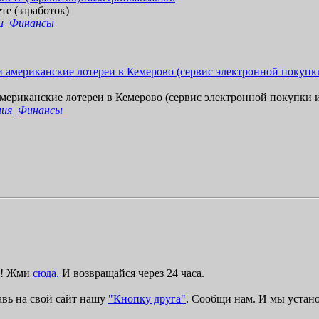
е
т
е
(
з
а
р
а
б
о
т
о
к
)
и
Финансы
м
е
р
и
к
а
н
с
к
и
е
л
о
т
е
р
е
и
в
К
е
м
е
р
о
в
о
(
с
е
р
в
и
с
э
л
е
к
т
р
о
н
н
о
й
п
о
к
у
п
к
и
ния
Финансы
ку! Жми
сюда.
И возвращайся через 24 часа.
авь на свой сайт нашу
"Кнопку друга"
. Сообщи нам. И мы устан