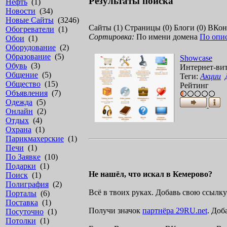
Результаты поиска
Нефть
(1)
Новости
(34)
Новые Сайты
(3246)
Сайты (1)
Страницы (0)
Блоги (0)
ВКонт
Обогреватели
(1)
Сортировка:
По имени домена
По опи
Обои
(1)
Оборудование
(2)
Образование
(5)
S
h
o
w
c
a
s
e
Обувь
(3)
И
н
т
е
р
н
е
т
-
в
и
Общение
(5)
Теги:
Акции
Общество
(15)
Рейтинг
Объявления
(7)
Одежда
(5)
Онлайн
(2)
Отдых
(4)
Охрана
(1)
Парикмахерские
(1)
Печи
(1)
По Заявке
(10)
Подарки
(1)
Не нашёл, что искал в Кемерово?
Поиск
(1)
Полиграфия
(2)
Всё в твоих руках. Добавь свою ссыл
Порталы
(6)
Поставка
(1)
Получи значок
партнёра 29RU.net
. Доб
Посуточно
(1)
Потолки
(1)