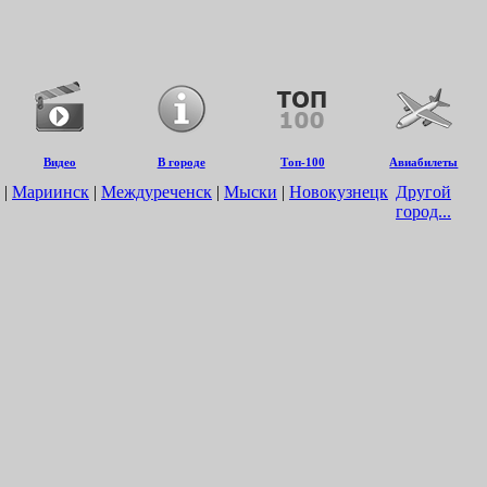
Видео
В городе
Топ-100
Авиабилеты
|
Мариинск
|
Междуреченск
|
Мыски
|
Новокузнецк
Другой
город...