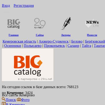
Вход
Регистрация
16+
Главная
Сайты
Авторы
Новости
Кемеровская область
|
Анжеро-Судженск
|
Белово
|
Берёзовски
|
Осинники
|
Полысаево
|
Прокопьевск
|
Салаир
|
Тайга
|
Ташта
На сегодня ссылок в базе данных всего: 768123
по
Кемерово
: 3424
Все сайты Кемерово
Поиск
Фото
В Кемерово...