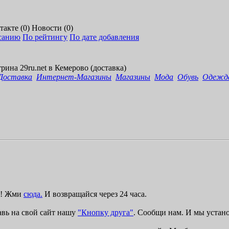
акте (0)
Новости (0)
санию
По рейтингу
По дате добавления
т
р
и
н
а
2
9
r
u
.
n
e
t
в
К
е
м
е
р
о
в
о
(
д
о
с
т
а
в
к
а
)
Доставка
Интернет-Магазины
Магазины
Мода
Обувь
Одежд
ку! Жми
сюда.
И возвращайся через 24 часа.
авь на свой сайт нашу
"Кнопку друга"
. Сообщи нам. И мы устан