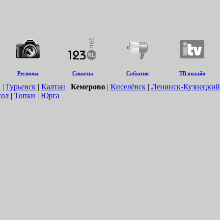
Регионы
Сюжеты
События
ТВ онлайн
й
|
Гурьевск
|
Калтан
|
Кемерово
|
Киселёвск
|
Ленинск-Кузнецкий
гол
|
Топки
|
Юрга